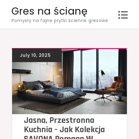
Skip
Gres na ścianę
to
Pomysły na fajne płytki ścienne gresowe
content
BLOG
Jasna, Przestronna
Kuchnia – Jak Kolekcja
SAVONA Pomaga W